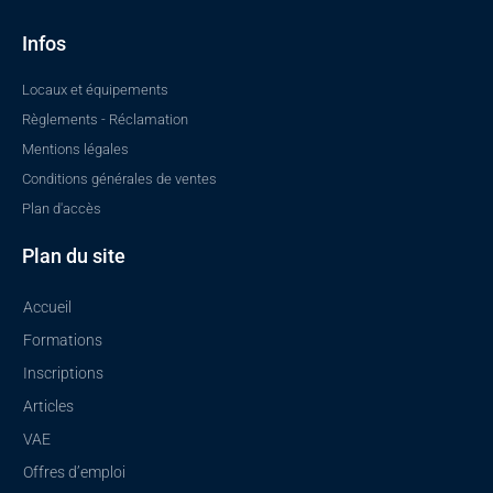
o
b
g
d
o
e
r
i
k
a
n
Infos
-
m
f
Locaux et équipements
Règlements - Réclamation
Mentions légales
Conditions générales de ventes
Plan d'accès
Plan du site
Accueil
Formations
Inscriptions
Articles
VAE
Offres d’emploi