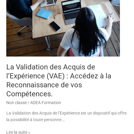
à
la
Reconnaissance
de
vos
Compétences.
La Validation des Acquis de
l’Expérience (VAE) : Accédez à la
Reconnaissance de vos
Compétences.
Non classé
/
ADEA Formation
La Validation des Acquis de l’Expérience est un dispositif qui offre
la possibilité à toute personne….
Lire la suite »