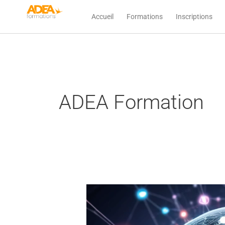
Aller
Accueil
Formations
Inscriptions
au
contenu
ADEA Formation
Se
former
à