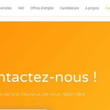
Articles
VAE
Offres d’emploi
Candidature
A propos
Co
ntactez-nous !
s serons heureux de vous répondre