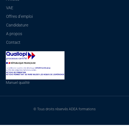
VAE
Offres d’emploi
Candidature
A propos
Contact
Manuel qualité
© Tous droits réservés ADEA formations