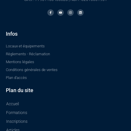
F
Y
I
L
a
o
n
i
c
u
s
n
e
t
t
k
b
u
a
e
o
b
g
d
o
e
r
i
k
a
n
Infos
-
m
f
Locaux et équipements
Règlements - Réclamation
Mentions légales
Conditions générales de ventes
Plan d'accès
Plan du site
Accueil
Formations
Inscriptions
Articles