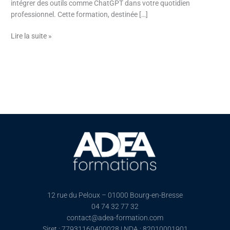
intégrer des outils comme ChatGPT dans votre quotidien
professionnel. Cette formation, destinée […]
Lire la suite »
12 rue du Peloux – 01000 Bourg-en-Bresse
04 74 32 77 32
contact@adea-formation.com
Siret : 77931160400028 | NDA : 82010001901