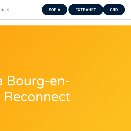
ntact
SOFIA
EXTRANET
CRD
 à Bourg-en-
e Reconnect