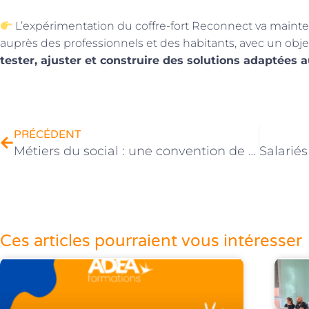
L’expérimentation du coffre-fort Reconnect va maint
auprès des professionnels et des habitants, avec un objec
tester, ajuster et construire des solutions adaptées au
Précédent
PRÉCÉDENT
Métiers du social : une convention de 3 ans avec le Département de l’Ain
Ces articles pourraient vous intéresser