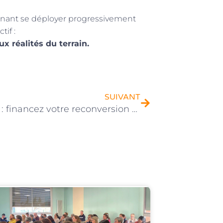
enant se déployer progressivement
tif :
x réalités du terrain.
Suivant
SUIVANT
Salariés : financez votre reconversion avec Transitions Pro et formez-vous à l’ADEA