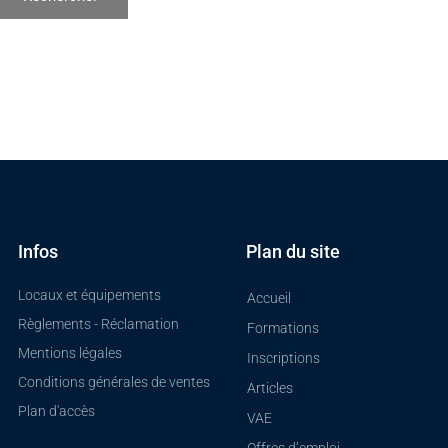
Infos
Plan du site
Locaux et équipements
Accueil
Règlements - Réclamation
Formations
Mentions légales
Inscriptions
Conditions générales de ventes
Articles
Plan d'accès
VAE
Offres d’emploi