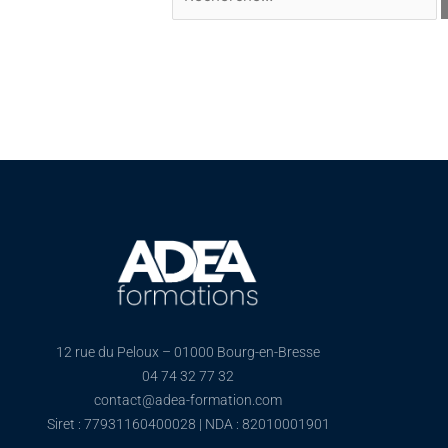
12 rue du Peloux – 01000 Bourg-en-Bresse
04 74 32 77 32
contact@adea-formation.com
Siret : 77931160400028 | NDA : 82010001901