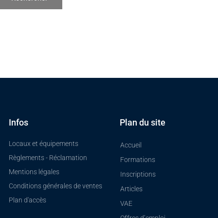
Infos
Plan du site
Locaux et équipements
Accueil
Règlements - Réclamation
Formations
Mentions légales
Inscriptions
Conditions générales de ventes
Articles
Plan d'accès
VAE
Offres d’emploi