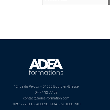
12 rue du Peloux – 01000 Bourg-en-Bresse
04 74 32 77 32
contact@adea-formation.com
Siret : 77931160400028 | NDA : 82010001901