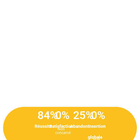
84
%
0
%
25
%
0
%
Réussite
Satisfaction
Abandon
Insertion
Non
concerné
globale
Non