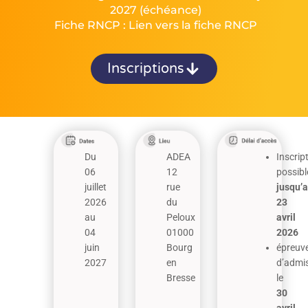
2027 (échéance)
Fiche RNCP :
Lien vers la fiche RNCP
Inscriptions
Du
ADEA
Inscrip
06
12
possibl
juillet
rue
jusqu’
2026
du
23
au
Peloux
avril
04
01000
2026
juin
Bourg
épreuv
2027
en
d’admis
Bresse
le
30