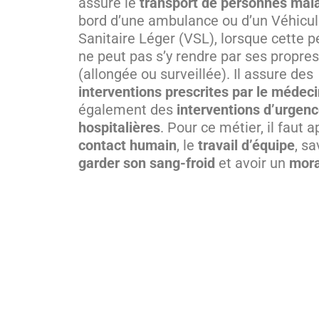
assure le
transport
de personnes mal
bord d’une ambulance ou d’un Véhicu
Sanitaire Léger (VSL), lorsque cette 
ne peut pas s’y rendre par ses propr
(allongée ou surveillée). Il assure des
interventions prescrites par le médec
également des
interventions d’urgenc
hospitalières
. Pour ce métier, il faut a
contact humain
, le
travail d’équipe
, sa
garder son sang-froid
et avoir un
mora