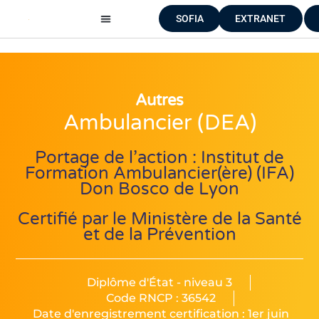
Aller
SOFIA
EXTRANET
au
contenu
Autres
Ambulancier (DEA)
Portage de l’action : Institut de
Formation Ambulancier(ère) (IFA)
Don Bosco de Lyon
Certifié par le Ministère de la Santé
et de la Prévention
Diplôme d'État - niveau 3
Code RNCP : 36542
Date d'enregistrement certification : 1er juin