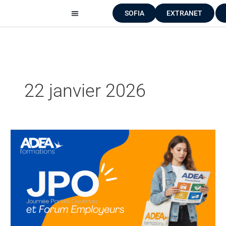
Aller
SOFIA
EXTRANET
au
contenu
22 janvier 2026
JPO
et
Forum
Employeurs
à
l’ADEA